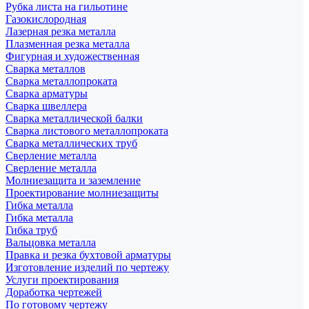
Рубка листа на гильотине
Газокислородная
Лазерная резка металла
Плазменная резка металла
Фигурная и художественная
Сварка металлов
Сварка металлопроката
Сварка арматуры
Сварка швеллера
Сварка металлической балки
Сварка листового металлопроката
Сварка металлических труб
Сверление металла
Сверление металла
Молниезащита и заземление
Проектирование молниезащиты
Гибка металла
Гибка металла
Гибка труб
Вальцовка металла
Правка и резка бухтовой арматуры
Изготовление изделий по чертежу
Услуги проектирования
Доработка чертежей
По готовому чертежу