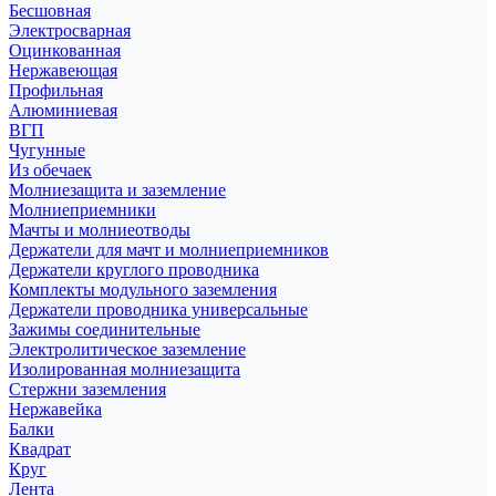
Бесшовная
Электросварная
Оцинкованная
Нержавеющая
Профильная
Алюминиевая
ВГП
Чугунные
Из обечаек
Молниезащита и заземление
Молниеприемники
Мачты и молниеотводы
Держатели для мачт и молниеприемников
Держатели круглого проводника
Комплекты модульного заземления
Держатели проводника универсальные
Зажимы соединительные
Электролитическое заземление
Изолированная молниезащита
Стержни заземления
Нержавейка
Балки
Квадрат
Круг
Лента