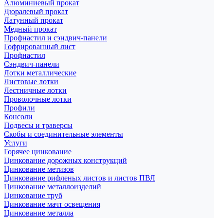
Алюминиевый прокат
Дюралевый прокат
Латунный прокат
Медный прокат
Профнастил и сэндвич-панели
Гофрированный лист
Профнастил
Сэндвич-панели
Лотки металлические
Листовые лотки
Лестничные лотки
Проволочные лотки
Профили
Консоли
Подвесы и траверсы
Скобы и соединительные элементы
Услуги
Горячее цинкование
Цинкование дорожных конструкций
Цинкование метизов
Цинкование рифленых листов и листов ПВЛ
Цинкование металлоизделий
Цинкование труб
Цинкование мачт освещения
Цинкование металла