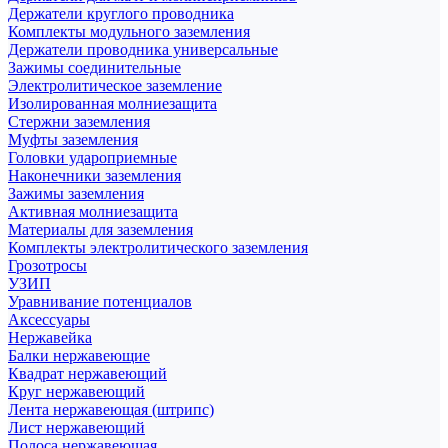
Держатели круглого проводника
Комплекты модульного заземления
Держатели проводника универсальные
Зажимы соединительные
Электролитическое заземление
Изолированная молниезащита
Стержни заземления
Муфты заземления
Головки удароприемные
Наконечники заземления
Зажимы заземления
Активная молниезащита
Материалы для заземления
Комплекты электролитического заземления
Грозотросы
УЗИП
Уравнивание потенциалов
Аксессуары
Нержавейка
Балки нержавеющие
Квадрат нержавеющий
Круг нержавеющий
Лента нержавеющая (штрипс)
Лист нержавеющий
Полоса нержавеющая