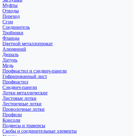
Муфты
Отводы
Переход
Сгон
Соединитель
Тройники
Фланцы
Цветной металлопрокат
Алюминий
Дюраль
Латунь
Медь
Профнастил и сэндвич-панели
Гофрированный лист
Профнастил
Сэндвич-панели
Лотки металлические
Листовые лотки
Лестничные лотки
Проволочные лотки
Профили
Консоли
Подвесы и траверсы
Скобы и соединительные элементы