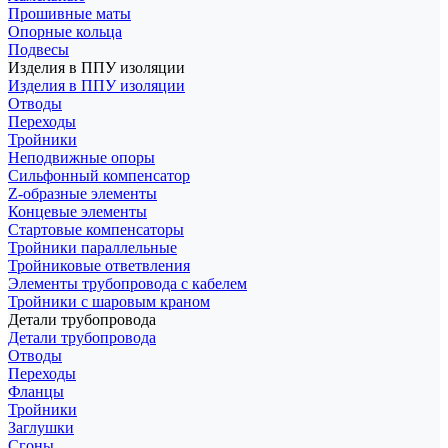
Прошивные маты
Опорные кольца
Подвесы
Изделия в ППУ изоляции
Изделия в ППУ изоляции
Отводы
Переходы
Тройники
Неподвижные опоры
Cильфонный компенсатор
Z-образные элементы
Концевые элементы
Стартовые компенсаторы
Тройники параллельные
Тройниковые ответвления
Элементы трубопровода с кабелем
Тройники с шаровым краном
Детали трубопровода
Детали трубопровода
Отводы
Переходы
Фланцы
Тройники
Заглушки
Сгоны