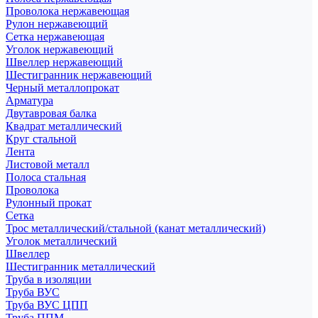
Проволока нержавеющая
Рулон нержавеющий
Сетка нержавеющая
Уголок нержавеющий
Швеллер нержавеющий
Шестигранник нержавеющий
Черный металлопрокат
Арматура
Двутавровая балка
Квадрат металлический
Круг стальной
Лента
Листовой металл
Полоса стальная
Проволока
Рулонный прокат
Сетка
Трос металлический/стальной (канат металлический)
Уголок металлический
Швеллер
Шестигранник металлический
Труба в изоляции
Труба ВУС
Труба ВУС ЦПП
Труба ППМ