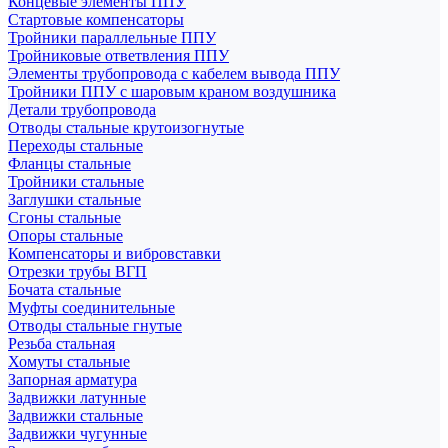
Концевые элементы ППУ
Стартовые компенсаторы
Тройники параллельные ППУ
Тройниковые ответвления ППУ
Элементы трубопровода с кабелем вывода ППУ
Тройники ППУ с шаровым краном воздушника
Детали трубопровода
Отводы стальные крутоизогнутые
Переходы стальные
Фланцы стальные
Тройники стальные
Заглушки стальные
Сгоны стальные
Опоры стальные
Компенсаторы и вибровставки
Отрезки трубы ВГП
Бочата стальные
Муфты соединительные
Отводы стальные гнутые
Резьба стальная
Хомуты стальные
Запорная арматура
Задвижки латунные
Задвижки стальные
Задвижки чугунные