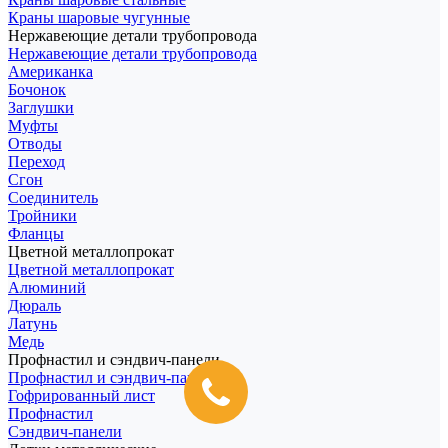
Краны шаровые чугунные
Нержавеющие детали трубопровода
Нержавеющие детали трубопровода
Американка
Бочонок
Заглушки
Муфты
Отводы
Переход
Сгон
Соединитель
Тройники
Фланцы
Цветной металлопрокат
Цветной металлопрокат
Алюминий
Дюраль
Латунь
Медь
Профнастил и сэндвич-панели
Профнастил и сэндвич-панели
Гофрированный лист
Профнастил
Сэндвич-панели