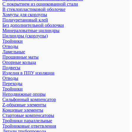
С покрытием из оцинкованной стали
В стеклопластиковой оболочке
Хомуты для скорлупы
Полиуретановый клей
Без дополнительной оболочки
Минераловатные цилиндры
Цилиндры (скорлупы)
Тройники
Отводы
Ламельные
Прошивные маты
Опорные кольца
Подвесы
Изделия в ППУ изоляции
Отводы
Переходы
Тройники
Неподвижные опоры
Cильфонный компенсатор
Z-образные элементы
Концевые элементы
Стартовые компенсаторы
Тройники параллельные
Тройниковые ответвления
Детали трубопровода