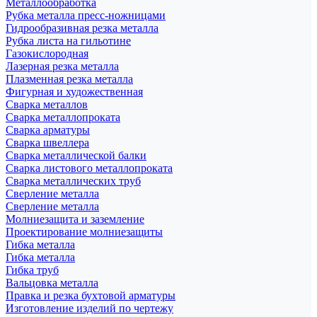
Металлообработка
Рубка металла пресс-ножницами
Гидрообразивная резка металла
Рубка листа на гильотине
Газокислородная
Лазерная резка металла
Плазменная резка металла
Фигурная и художественная
Сварка металлов
Сварка металлопроката
Сварка арматуры
Сварка швеллера
Сварка металлической балки
Сварка листового металлопроката
Сварка металлических труб
Сверление металла
Сверление металла
Молниезащита и заземление
Проектирование молниезащиты
Гибка металла
Гибка металла
Гибка труб
Вальцовка металла
Правка и резка бухтовой арматуры
Изготовление изделий по чертежу