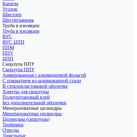
Канаты
Уголок
Швеллер
Шестигранник
Труба в изоляции
Труба в изоляции
ВУС
ВУС ЦПП
ППМ
ППУ
ЦПП
Скорлупа ППУ
Скорлупа ППУ
Армированная с алюминиевой фольгой
С покрытием из оцинкованной стали
В стеклопластиковой оболочке
Хомуты для скорлупы
Полиуретановый клей
Без дополнительной оболочки
Минераловатные цилиндры
Минераловатные цилиндры
Цилиндры (скорлупы)
Тройники
Отводы
Ламельные