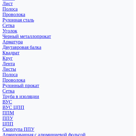
Лист
Полоса
Проволока
Рулонная сталь
Сетка
Уголок
Черный металлопрокат
Арматура
Двутавровая балка
Квадрат
Круг
Лента
Листы
Полоса
Проволока
Рулонный прокат
Сетка
Труба в изоляции
ВУС
ВУС ЦПП
ППМ
ППУ
ЦПП
Скорлупа ППУ
Армированная с алюминиевой фольгой