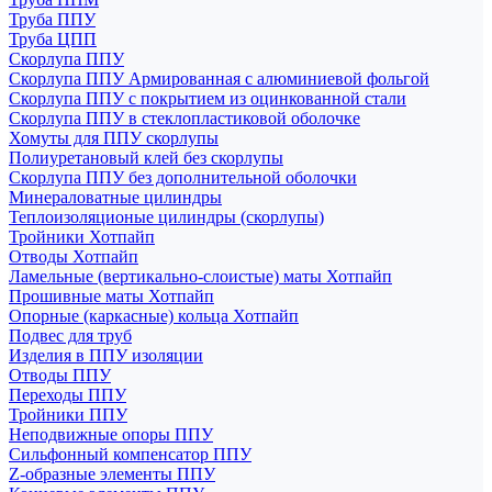
Труба ППУ
Труба ЦПП
Скорлупа ППУ
Скорлупа ППУ Армированная с алюминиевой фольгой
Скорлупа ППУ с покрытием из оцинкованной стали
Скорлупа ППУ в стеклопластиковой оболочке
Хомуты для ППУ скорлупы
Полиуретановый клей без скорлупы
Скорлупа ППУ без дополнительной оболочки
Минераловатные цилиндры
Теплоизоляционые цилиндры (скорлупы)
Тройники Хотпайп
Отводы Хотпайп
Ламельные (вертикально-слоистые) маты Хотпайп
Прошивные маты Хотпайп
Опорные (каркасные) кольца Хотпайп
Подвес для труб
Изделия в ППУ изоляции
Отводы ППУ
Переходы ППУ
Тройники ППУ
Неподвижные опоры ППУ
Cильфонный компенсатор ППУ
Z-образные элементы ППУ