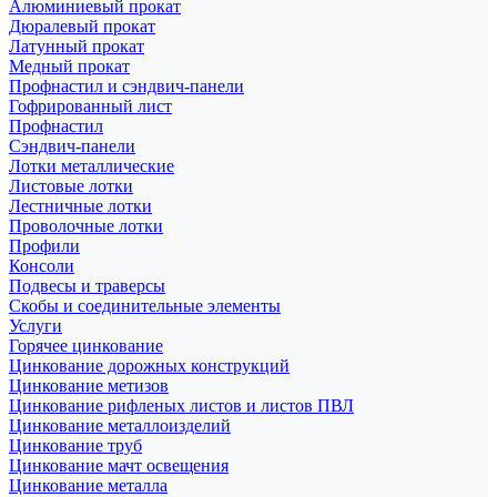
Алюминиевый прокат
Дюралевый прокат
Латунный прокат
Медный прокат
Профнастил и сэндвич-панели
Гофрированный лист
Профнастил
Сэндвич-панели
Лотки металлические
Листовые лотки
Лестничные лотки
Проволочные лотки
Профили
Консоли
Подвесы и траверсы
Скобы и соединительные элементы
Услуги
Горячее цинкование
Цинкование дорожных конструкций
Цинкование метизов
Цинкование рифленых листов и листов ПВЛ
Цинкование металлоизделий
Цинкование труб
Цинкование мачт освещения
Цинкование металла