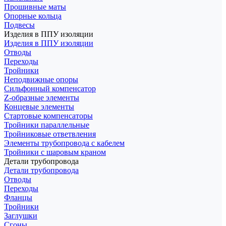
Прошивные маты
Опорные кольца
Подвесы
Изделия в ППУ изоляции
Изделия в ППУ изоляции
Отводы
Переходы
Тройники
Неподвижные опоры
Cильфонный компенсатор
Z-образные элементы
Концевые элементы
Стартовые компенсаторы
Тройники параллельные
Тройниковые ответвления
Элементы трубопровода с кабелем
Тройники с шаровым краном
Детали трубопровода
Детали трубопровода
Отводы
Переходы
Фланцы
Тройники
Заглушки
Сгоны