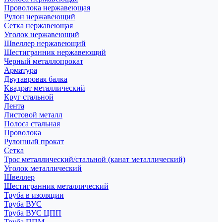
Проволока нержавеющая
Рулон нержавеющий
Сетка нержавеющая
Уголок нержавеющий
Швеллер нержавеющий
Шестигранник нержавеющий
Черный металлопрокат
Арматура
Двутавровая балка
Квадрат металлический
Круг стальной
Лента
Листовой металл
Полоса стальная
Проволока
Рулонный прокат
Сетка
Трос металлический/стальной (канат металлический)
Уголок металлический
Швеллер
Шестигранник металлический
Труба в изоляции
Труба ВУС
Труба ВУС ЦПП
Труба ППМ