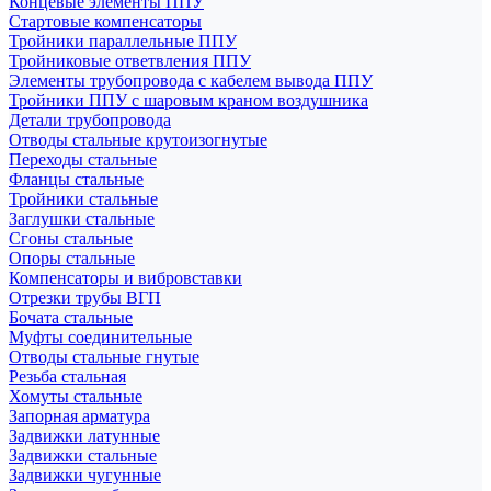
Концевые элементы ППУ
Стартовые компенсаторы
Тройники параллельные ППУ
Тройниковые ответвления ППУ
Элементы трубопровода с кабелем вывода ППУ
Тройники ППУ с шаровым краном воздушника
Детали трубопровода
Отводы стальные крутоизогнутые
Переходы стальные
Фланцы стальные
Тройники стальные
Заглушки стальные
Сгоны стальные
Опоры стальные
Компенсаторы и вибровставки
Отрезки трубы ВГП
Бочата стальные
Муфты соединительные
Отводы стальные гнутые
Резьба стальная
Хомуты стальные
Запорная арматура
Задвижки латунные
Задвижки стальные
Задвижки чугунные