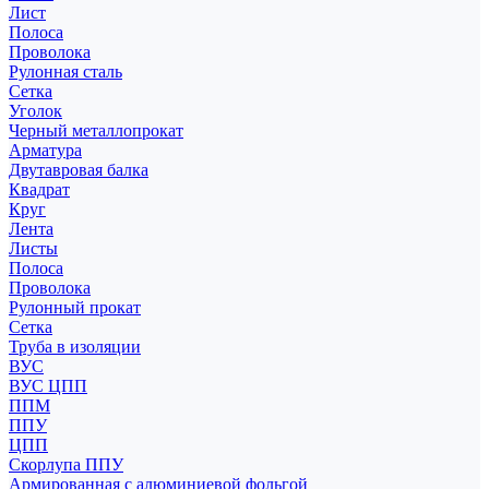
Лист
Полоса
Проволока
Рулонная сталь
Сетка
Уголок
Черный металлопрокат
Арматура
Двутавровая балка
Квадрат
Круг
Лента
Листы
Полоса
Проволока
Рулонный прокат
Сетка
Труба в изоляции
ВУС
ВУС ЦПП
ППМ
ППУ
ЦПП
Скорлупа ППУ
Армированная с алюминиевой фольгой