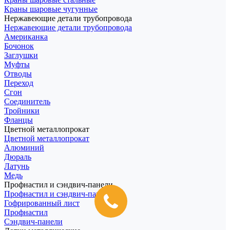
Краны шаровые чугунные
Нержавеющие детали трубопровода
Нержавеющие детали трубопровода
Американка
Бочонок
Заглушки
Муфты
Отводы
Переход
Сгон
Соединитель
Тройники
Фланцы
Цветной металлопрокат
Цветной металлопрокат
Алюминий
Дюраль
Латунь
Медь
Профнастил и сэндвич-панели
Профнастил и сэндвич-панели
Гофрированный лист
Профнастил
Сэндвич-панели