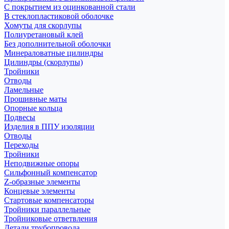
С покрытием из оцинкованной стали
В стеклопластиковой оболочке
Хомуты для скорлупы
Полиуретановый клей
Без дополнительной оболочки
Минераловатные цилиндры
Цилиндры (скорлупы)
Тройники
Отводы
Ламельные
Прошивные маты
Опорные кольца
Подвесы
Изделия в ППУ изоляции
Отводы
Переходы
Тройники
Неподвижные опоры
Cильфонный компенсатор
Z-образные элементы
Концевые элементы
Стартовые компенсаторы
Тройники параллельные
Тройниковые ответвления
Детали трубопровода