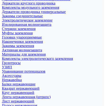
Держатели круглого проводника
Комплекты модульного заземления
Держатели проводника универсальные
Зажимы соединительные
Электролитическое заземление
Изолированная молниезащита
Стержни заземления
Муфты заземления
Головки удароприемные
Наконечники заземления
Зажимы заземления
Активная молниезащита
Материалы для заземления
Комплекты электролитического заземления
Грозотросы
УЗИП
Уравнивание потенциалов
Аксессуары
Нержавейка
Балки нержавеющие
Квадрат нержавеющий
Круг нержавеющий
Лента нержавеющая (штрипс)
Лист нержавеющий
Полоса нержавеющая