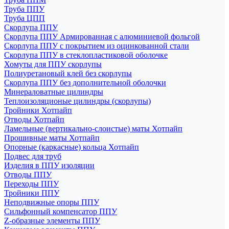
Труба ППУ
Труба ЦПП
Скорлупа ППУ
Скорлупа ППУ Армированная с алюминиевой фольгой
Скорлупа ППУ с покрытием из оцинкованной стали
Скорлупа ППУ в стеклопластиковой оболочке
Хомуты для ППУ скорлупы
Полиуретановый клей без скорлупы
Скорлупа ППУ без дополнительной оболочки
Минераловатные цилиндры
Теплоизоляционые цилиндры (скорлупы)
Тройники Хотпайп
Отводы Хотпайп
Ламельные (вертикально-слоистые) маты Хотпайп
Прошивные маты Хотпайп
Опорные (каркасные) кольца Хотпайп
Подвес для труб
Изделия в ППУ изоляции
Отводы ППУ
Переходы ППУ
Тройники ППУ
Неподвижные опоры ППУ
Cильфонный компенсатор ППУ
Z-образные элементы ППУ