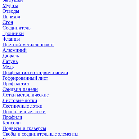
Муфты
Отводы
Переход
Сгон
Соединитель
Тройники
Фланцы
Цветной металлопрокат
Алюминий
Дюраль
Латунь
Медь
Профнастил и сэндвич-панели
Гофрированный лист
Профнастил
Сэндвич-панели
Лотки металлические
Листовые лотки
Лестничные лотки
Проволочные лотки
Профили
Консоли
Подвесы и траверсы
Скобы и соединительные элементы