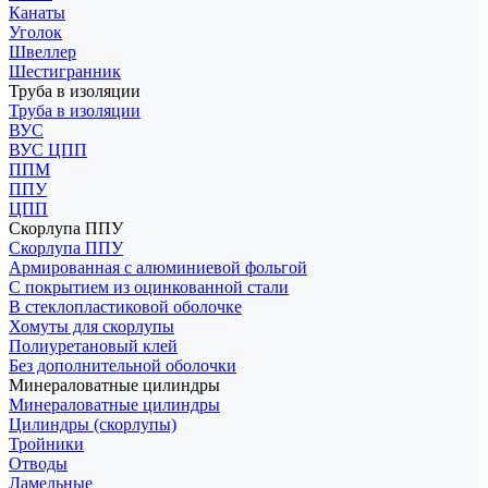
Канаты
Уголок
Швеллер
Шестигранник
Труба в изоляции
Труба в изоляции
ВУС
ВУС ЦПП
ППМ
ППУ
ЦПП
Скорлупа ППУ
Скорлупа ППУ
Армированная с алюминиевой фольгой
С покрытием из оцинкованной стали
В стеклопластиковой оболочке
Хомуты для скорлупы
Полиуретановый клей
Без дополнительной оболочки
Минераловатные цилиндры
Минераловатные цилиндры
Цилиндры (скорлупы)
Тройники
Отводы
Ламельные