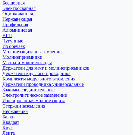
Бесшовная
Электросварная
Оцинкованная
Нержавеющая
Профильная
Алюминиевая
ВГП
Чугунные
Из обечаек
Молниезащита и заземление
Молниеприемники
Мачты и молниеотводы
Держатели для мачт и молниеприемников
Держатели круглого проводника
Комплекты модульного заземления
Держатели проводника универсальные
Зажимы соединительные
Электролитическое заземление
Изолированная молниезащита
Стержни заземления
Нержавейка
Балки
Квадрат
Круг
Лента