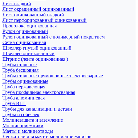
Лист гладкий
Лист окрашенный оцинкованный
Лист оцинкованный гладкий
Лист перфорированный оцинкованный
Проволока оцинкованная
Рулон оцинкованный
Рулон оцинкованный с полимерный покрытием
Сетка оцинкованная
Швеллер гнутый оцинкованный
Швеллер оцинкованный
Штрипс (лента оцинкованная )
Трубы стальные
Труба бесшовная
Трубы стальные прямошовные электросварные
Трубы оцинкованные
Труба нержавеющая
Труба профильная электросварная
Труба алюминиевая
Труба ВГП
Трубы для канализации и детали
Трубы из обечаек
Молниезащита и заземление
Молниеприемники
Мачты и молниеотводы
Держатели для мачт и молниеприемников