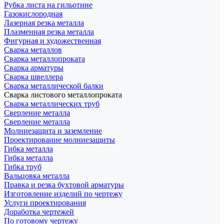
Рубка листа на гильотине
Газокислородная
Лазерная резка металла
Плазменная резка металла
Фигурная и художественная
Сварка металлов
Сварка металлопроката
Сварка арматуры
Сварка швеллера
Сварка металлической балки
Сварка листового металлопроката
Сварка металлических труб
Сверление металла
Сверление металла
Молниезащита и заземление
Проектирование молниезащиты
Гибка металла
Гибка металла
Гибка труб
Вальцовка металла
Правка и резка бухтовой арматуры
Изготовление изделий по чертежу
Услуги проектирования
Доработка чертежей
По готовому чертежу